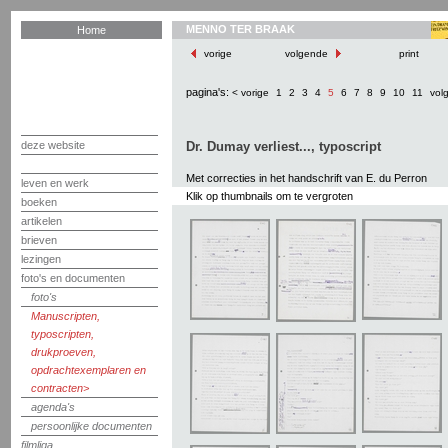
MENNO TER BRAAK
Home
vorige
volgende
print
pagina's:
< vorige
1
2
3
4
5
6
7
8
9
10
11
vol
deze website
Dr. Dumay verliest..., typoscript
Met correcties in het handschrift van E. du Perron
leven en werk
Klik op thumbnails om te vergroten
boeken
artikelen
brieven
lezingen
foto's en documenten
foto's
Manuscripten,
typoscripten,
drukproeven,
opdrachtexemplaren en
contracten
agenda's
persoonlijke documenten
filmliga