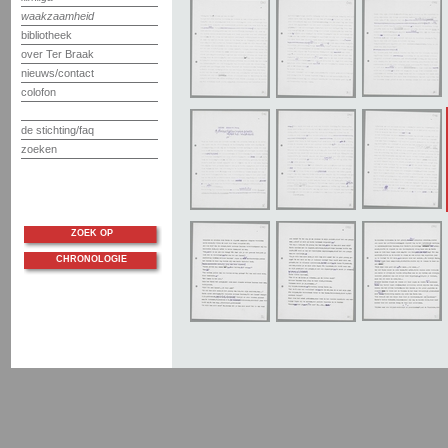
waakzaamheid
bibliotheek
over Ter Braak
nieuws/contact
colofon
de stichting/faq
zoeken
ZOEK OP
CHRONOLOGIE