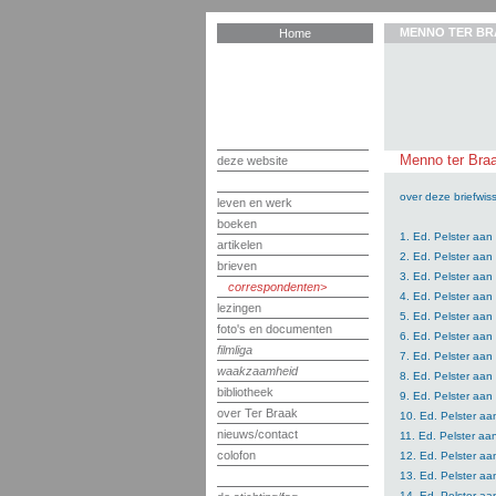
MENNO TER BR
Home
Menno ter Braa
deze website
over deze briefwiss
leven en werk
boeken
1. Ed. Pelster aa
artikelen
2. Ed. Pelster aa
brieven
3. Ed. Pelster aa
correspondenten
4. Ed. Pelster aa
lezingen
5. Ed. Pelster aa
foto's en documenten
6. Ed. Pelster aa
filmliga
7. Ed. Pelster aa
waakzaamheid
8. Ed. Pelster aa
bibliotheek
9. Ed. Pelster aa
over Ter Braak
10. Ed. Pelster aa
nieuws/contact
11. Ed. Pelster aa
colofon
12. Ed. Pelster aa
13. Ed. Pelster aa
14. Ed. Pelster aa