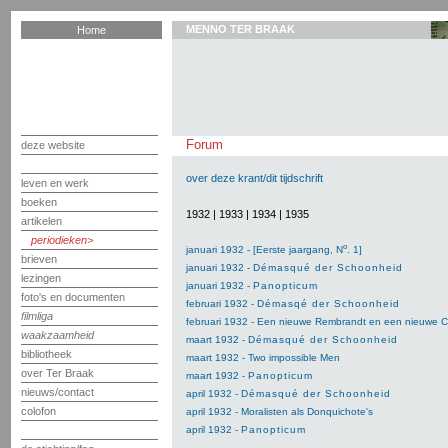
MENNO TER BRAAK
Home
Forum
deze website
over deze krant/dit tijdschrift
leven en werk
boeken
1932
|
1933
|
1934
|
1935
artikelen
periodieken
o
januari 1932 - [Eerste jaargang, N
. 1]
brieven
januari 1932 -
Démasqué der Schoonheid
lezingen
januari 1932 -
Panopticum
foto's en documenten
februari 1932 -
Démasqé der Schoonheid
filmliga
februari 1932 - Een nieuwe Rembrandt en een nieuwe 
waakzaamheid
maart 1932 -
Démasqué der Schoonheid
bibliotheek
maart 1932 - Two impossible Men
over Ter Braak
maart 1932 -
Panopticum
nieuws/contact
april 1932 -
Démasqué der Schoonheid
colofon
april 1932 - Moralisten als Donquichote's
april 1932 -
Panopticum