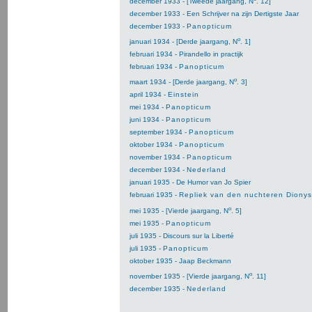
december 1933 - [Tweede jaargang, N
. 12]
december 1933 - Een Schrijver na zijn Dertigste Jaar
december 1933 -
Panopticum
o
januari 1934 - [Derde jaargang, N
. 1]
februari 1934 - Pirandello in practijk
februari 1934 -
Panopticum
o
maart 1934 - [Derde jaargang, N
. 3]
april 1934 -
Einstein
mei 1934 -
Panopticum
juni 1934 -
Panopticum
september 1934 -
Panopticum
oktober 1934 -
Panopticum
november 1934 -
Panopticum
december 1934 -
Nederland
januari 1935 - De Humor van Jo Spier
februari 1935 -
Repliek van den nuchteren Diony
o
mei 1935 - [Vierde jaargang, N
. 5]
mei 1935 -
Panopticum
juli 1935 - Discours sur la Liberté
juli 1935 -
Panopticum
oktober 1935 - Jaap Beckmann
o
november 1935 - [Vierde jaargang, N
. 11]
december 1935 -
Nederland