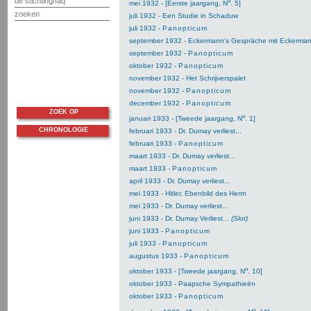
de stichting/faq
o
mei 1932 - [Eerste jaargang, N
. 5]
zoeken
juli 1932 - Een Studie in Schaduw
juli 1932 -
Panopticum
september 1932 - Eckermann's Gespräche mit Eckerma
september 1932 -
Panopticum
oktober 1932 -
Panopticum
november 1932 - Het Schrijverspalet
november 1932 -
Panopticum
december 1932 -
Panopticum
ZOEK OP
o
januari 1933 - [Tweede jaargang, N
. 1]
CHRONOLOGIE
februari 1933 - Dr. Dumay verliest...
februari 1933 -
Panopticum
maart 1933 - Dr. Dumay verliest...
maart 1933 -
Panopticum
april 1933 - Dr. Dumay verliest...
mei 1933 - Hitler, Ebenbild des Herrn
mei 1933 - Dr. Dumay verliest...
juni 1933 - Dr. Dumay Verliest...
(Slot)
juni 1933 -
Panopticum
juli 1933 -
Panopticum
augustus 1933 -
Panopticum
o
oktober 1933 - [Tweede jaargang, N
. 10]
oktober 1933 - Paapsche Sympathieën
oktober 1933 -
Panopticum
o